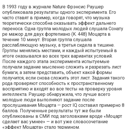
В 1993 году в журнале Nature Фрэнсис Раушер
опубликовала результаты одного эксперимента. Его
часто ставят в пример, когда говорят, что музыка
теоретически способна оказывать эффект дальнего
переноса. Одна группа молодых людей слушала Сонату
ре мажор для двух фортепиано (K. 448) Моцарта в
течение 10 минут. Вторая группа слушала
расслабляющую музыку, а третья сидела в тишине.
Группы менялись местами, и каждый испытуемый в
итоге оказывался во всех трех вариантах условий.
После каждого этапа эксперимента испытуемые
получали задание мысленно сложить и разрезать лист
бумаги, а затем представить, объект какой формы
получится, если снова сложить этот лист. Задания такого
рода проверяют способность к пространственному
восприятию и входят во все тесты на проверку уровня
интеллекта. Раушер обнаружила, что лучше всего
молодые люди выполняют задание после
прослушивания Моцарта — рост IQ составил примерно 8
баллов. Полученные результаты тут же были
опубликованы в СМИ под заголовками вроде «Моцарт
сделает вас умнее» — и вот уже словосочетание
«эффект Моцарта» стало термином.