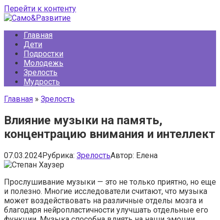
Перейти к контенту
Главная
Дети
Подростки
Молодежь
Зрелость
Мудрость
Главная
»
Зрелость
Влияние музыки на память,
концентрацию внимания и интеллект
07.03.2024
Рубрика:
Зрелость
Автор:
Елена
Прослушивание музыки — это не только приятно, но еще
и полезно. Многие исследователи считают, что музыка
может воздействовать на различные отделы мозга и
благодаря нейропластичности улучшать отдельные его
функции. Музыка способна влиять на наши эмоции,