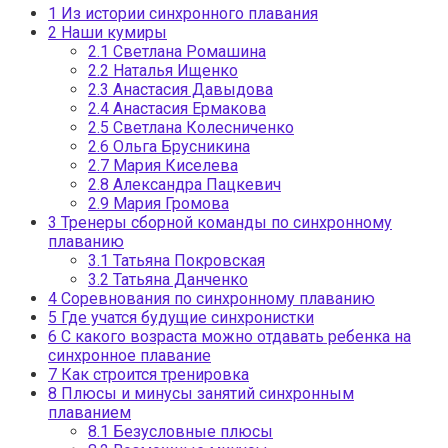
1
Из истории синхронного плавания
2
Наши кумиры
2.1
Светлана Ромашина
2.2
Наталья Ищенко
2.3
Анастасия Давыдова
2.4
Анастасия Ермакова
2.5
Светлана Колесниченко
2.6
Ольга Брусникина
2.7
Мария Киселева
2.8
Александра Пацкевич
2.9
Мария Громова
3
Тренеры сборной команды по синхронному
плаванию
3.1
Татьяна Покровская
3.2
Татьяна Данченко
4
Соревнования по синхронному плаванию
5
Где учатся будущие синхронистки
6
С какого возраста можно отдавать ребенка на
синхронное плавание
7
Как строится тренировка
8
Плюсы и минусы занятий синхронным
плаванием
8.1
Безусловные плюсы