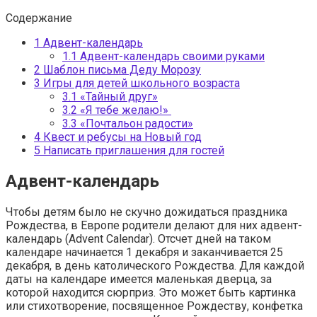
Содержание
1
Адвент-календарь
1.1
Адвент-календарь своими руками
2
Шаблон письма Деду Морозу
3
Игры для детей школьного возраста
3.1
«Тайный друг»
3.2
«Я тебе желаю!»
3.3
«Почтальон радости»
4
Квест и ребусы на Новый год
5
Написать приглашения для гостей
Адвент-календарь
Чтобы детям было не скучно дожидаться праздника
Рождества, в Европе родители делают для них адвент-
календарь (Advent Calendar). Отсчет дней на таком
календаре начинается 1 декабря и заканчивается 25
декабря, в день католического Рождества. Для каждой
даты на календаре имеется маленькая дверца, за
которой находится сюрприз. Это может быть картинка
или стихотворение, посвященное Рождеству, конфетка