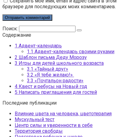
Сохранить моё имя, email и адрес сайта в этом
браузере для последующих моих комментариев.
Поиск:
Содержание
1
Адвент-календарь
1.1
Адвент-календарь своими руками
2
Шаблон письма Деду Морозу
3
Игры для детей школьного возраста
3.1
«Тайный друг»
3.2
«Я тебе желаю!»
3.3
«Почтальон радости»
4
Квест и ребусы на Новый год
5
Написать приглашения для гостей
Последние публикации
Влияние цвета на человека, цветотерапия
Мускульный тест
Центр силы и уверенности в себе
Территория свободы
Подготовка ребенка к школе